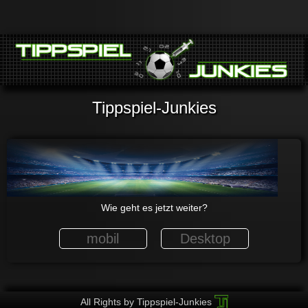
Tippspiel-Junkies
Wie geht es jetzt weiter?
mobil
Desktop
All Rights by Tippspiel-Junkies